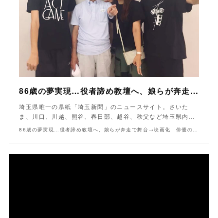
86歳の夢実現…役者諦め教壇へ、娘らが奔走で舞台→映画化 俳優の孫らも出演「米寿の伝言」 来年1月試写｜埼玉新聞｜埼玉の最新ニュース・スポーツ・地域の話題
埼玉県唯一の県紙「埼玉新聞」のニュースサイト。さいた
ま、川口、川越、熊谷、春日部、越谷、秩父など埼玉県内…
86歳の夢実現…役者諦め教壇へ、娘らが奔走で舞台→映画化 俳優の孫らも出演「米寿の伝言」 来年1月試写｜埼玉新聞｜埼玉の最新ニュース・スポーツ・地域の話題