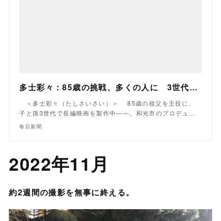
多士彩々：85歳の挑戦、多くの人に 3世代の舞台、長編映画製作中 西本浩子さん、健太朗さん、銀二郎さん ／埼玉 | 毎日新聞
＜多士彩々（たしさいさい）＞ 85歳の祖父を主役に、
子と孫3世代で長編映画を製作中――。和光市のプロデュ…
毎日新聞
2022年11月
約2週間の撮影を無事に終える。