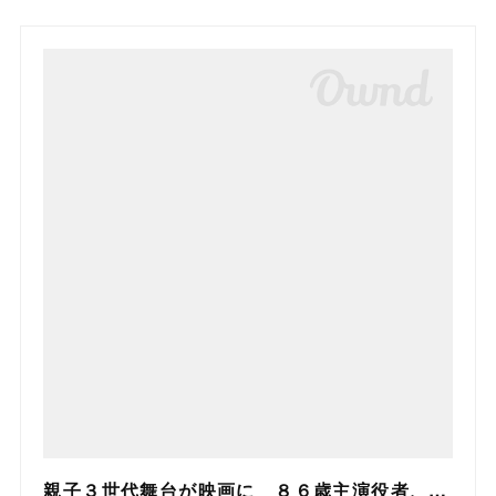
親子３世代舞台が映画に ８６歳主演役者、孫が支え 和光で来年１月上映予定